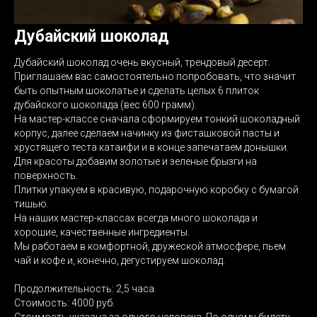
Дубайский шоколад
Дубайский шоколад очень вкусный, трендовый десерт.
Приглашаем вас самостоятельно попробовать, что значит
быть опытным шоколатье и сделать целых 6 плиток
дубайского шоколада (вес 600 грамм).
На мастер-классе сначала сформируем тонкий шоколадный
корпус, далее сделаем начинку из фисташковой пасты и
хрустящего теста катаифи и в конце запечатаем донышки.
Для красоты добавим золотые и зеленые брызги на
поверхность.
Плитки упакуем в красивую, подарочную коробку с бумагой
тишью.
На наших мастер-классах всегда много шоколада и
хорошие, качественные ингредиенты.
Мы работаем в комфортной, дружеской атмосфере, пьем
чай и кофе и, конечно, дегустируем шоколад.
Продолжительность: 2,5 часа.
Стоимость: 4000 руб.
Стоимость указана за одного человека. По одному билету